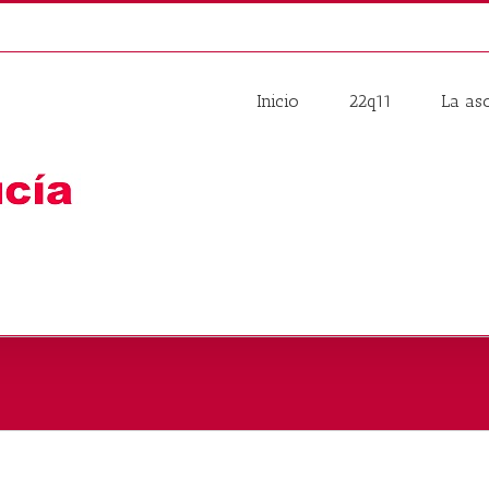
Inicio
22q11
La as