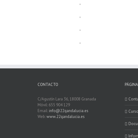
CONTACTO
PÁGINA
C/Agustín Lara 36, 18008 Granada
Cont
Móvil: 655 904 129
Email:
info@22qandalucia.es
Curso
Web:
www.22qandalucia.es
Docu
Infor