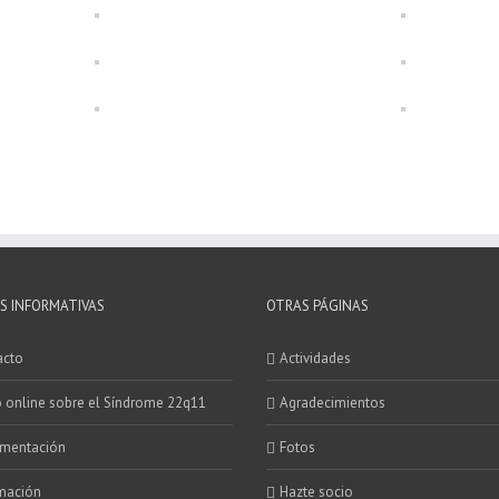
S INFORMATIVAS
OTRAS PÁGINAS
acto
Actividades
 online sobre el Síndrome 22q11
Agradecimientos
mentación
Fotos
mación
Hazte socio