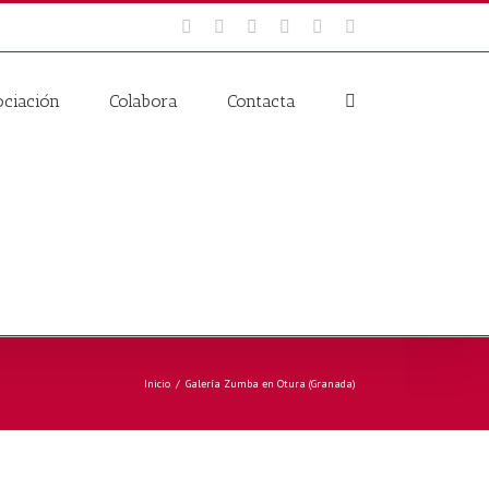
Facebook
Twitter
Youtube
Blogger
Email
Instagram
ociación
Colabora
Contacta
Inicio
/
Galería Zumba en Otura (Granada)