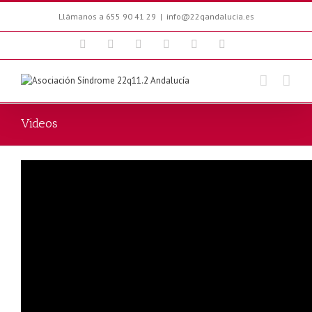
Llámanos a 655 90 41 29
|
info@22qandalucia.es
Facebook
Twitter
Youtube
Blogger
Email
Instagram
Videos