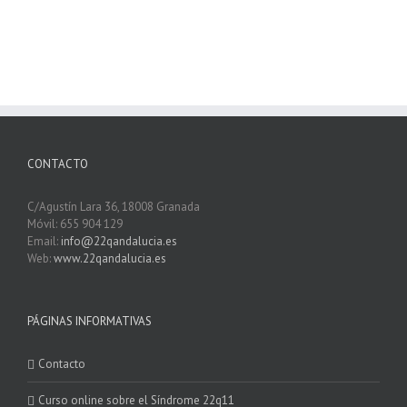
CONTACTO
C/Agustín Lara 36, 18008 Granada
Móvil: 655 904 129
Email:
info@22qandalucia.es
Web:
www.22qandalucia.es
PÁGINAS INFORMATIVAS
Contacto
Curso online sobre el Síndrome 22q11