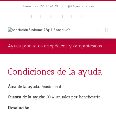
Llámanos a 655 90 41 29
|
info@22qandalucia.es
Facebook
Twitter
Youtube
Blogger
Email
Instagram
Ayuda productos ortopédicos y ortoprotésicos
Condiciones de la ayuda
Área de la ayuda:
Asistencial
Cuantía de la ayuda:
50 € anuales por beneficiario
Resolución